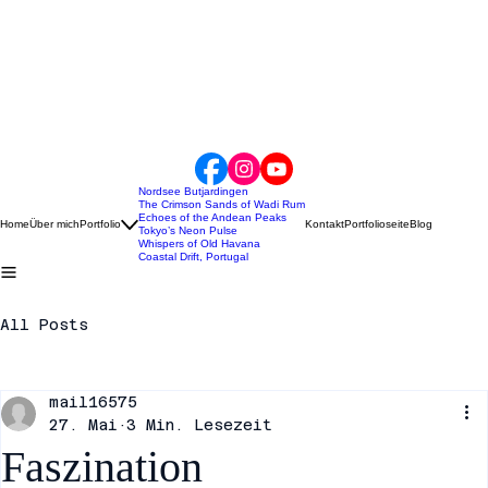
Nordsee Butjardingen
The Crimson Sands of Wadi Rum
Echoes of the Andean Peaks
Home
Über mich
Portfolio
Kontakt
Portfolioseite
Blog
Tokyo’s Neon Pulse
Whispers of Old Havana
Coastal Drift, Portugal
All Posts
mail16575
27. Mai
3 Min. Lesezeit