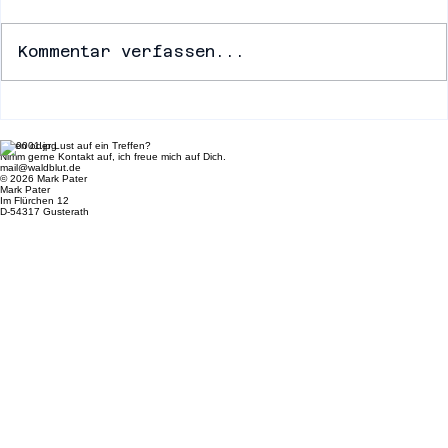
Kommentar verfassen...
Ideen oder Lust auf ein Treffen?
Nimm gerne Kontakt auf, ich freue mich auf Dich.
Die Schönheit der Tierwelt in Bildern festhalten
mail@waldblut.de
© 2026 Mark Pater
Mark Pater
Im Flürchen 12
D-54317 Gusterath